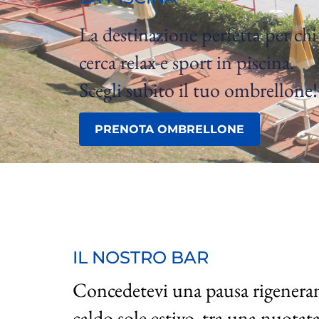
La destinazione perfetta per chi 
cerca relax e sport in piscina. 
Scegli subito il tuo ombrellone!
PRENOTA OMBRELLONE
IL NOSTRO BAR
Concedetevi una pausa rigeneran
caldo sole estivo, tra una nuotata 