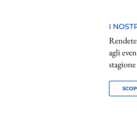
I NOST
Rendete 
agli eve
stagione 
SCOPR