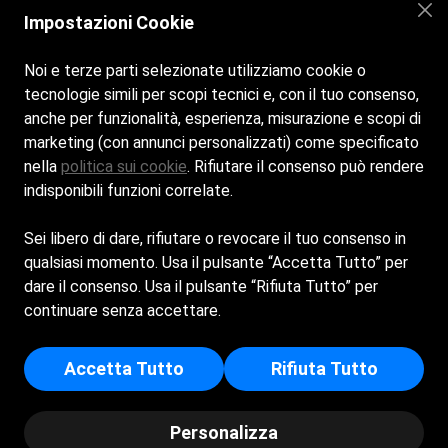
Impostazioni Cookie
Orari di apertura:
Tutti i giorni dalle 10:00 alle 19:00
Noi e terze parti selezionate utilizziamo cookie o
tecnologie simili per scopi tecnici e, con il tuo consenso,
Cookie policy
anche per funzionalità, esperienza, misurazione e scopi di
Privacy Policy
marketing (con annunci personalizzati) come specificato
nella
politica sui cookie
. Rifiutare il consenso può rendere
Contatti:
indisponibili funzioni correlate.
Str. Nuova di Configni, 2, 05021 Acquasparta (TR)
info
@piscinacomunaleacquasparta.it
Sei libero di dare, rifiutare o revocare il tuo consenso in
+39
0744 084446
qualsiasi momento. Usa il pulsante “Accetta Tutto” per
+39 347 9383570 solo su whatsapp
dare il consenso. Usa il pulsante “Rifiuta Tutto” per
ACQUASPORTING SOCIETA' SPORTIVA
continuare senza accettare.
DILETTANTISTICA A RESPONSABILITA' LIMITATA - Sede
Legale: VIALE CESARE BATTISTI 2/I - 05021 - ACQUASPARTA
Accetta Tutto
Rifiuta Tutto
(TR) - Capitale Sociale Euro 10.000 - Iscritta al registro delle imprese
di Terni - p.i/c.f: 01611790559 - Numero REA: TR - 110785
Personalizza
© Piscina comunale di Acquasparta - Copyright 2025 by
Spiagge.it